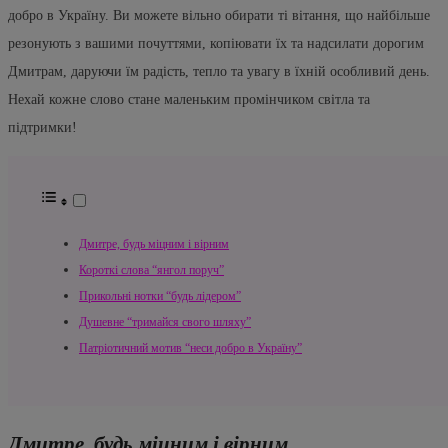
добро в Україну. Ви можете вільно обирати ті вітання, що найбільше
резонують з вашими почуттями, копіювати їх та надсилати дорогим
Дмитрам, даруючи їм радість, тепло та увагу в їхній особливий день.
Нехай кожне слово стане маленьким промінчиком світла та
підтримки!
Дмитре, будь міцним і вірним
Короткі слова “янгол поруч”
Прикольні нотки “будь лідером”
Душевне “тримайся свого шляху”
Патріотичний мотив “неси добро в Україну”
Дмитре, будь міцним і вірним