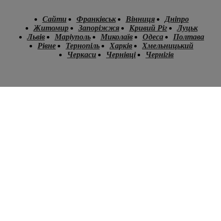
Сайти
Франківськ
Вінниця
Дніпро
Житомир
Запоріжжя
Кривий Ріг
Луцьк
Львів
Маріуполь
Миколаїв
Одеса
Полтава
Рівне
Тернопіль
Харків
Хмельницький
Черкаси
Чернівці
Чернігів
.
.
.