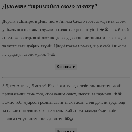
Душевне “тримайся свого шляху”
Дорогий Дмитре, в День твого Ангела бажаю тобі завжди йти своїм
унікальним шляхом, слухаючи голос серця та інтуїції. ❤️🧭 Нехай твій
ангел-охоронець освітлює цю дорогу, допомагає оминати перешкоди
та зустрічати добрих людей. Цінуй кожен момент, вір у себе і ніколи
не зраджуй своїм мріям. ✨🙏
Копіювати
З Днем Ангела, Дмитре! Нехай життя веде тебе тим шляхом, який
призначений саме тобі, сповненим сенсу, любові та гармонії. 🌳💖
Бажаю тобі мудрості розпізнавати знаки долі, сили долати труднощі
та натхнення для нових звершень. Хай ангел завжди буде твоїм
вірним супутником і порадником. 🕊️😊
Копіювати