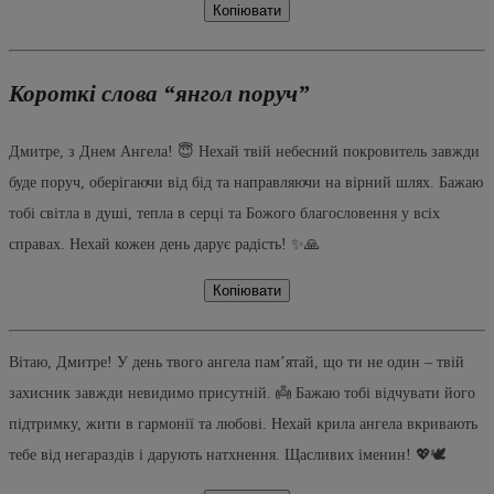
Копіювати
Короткі слова “янгол поруч”
Дмитре, з Днем Ангела! 😇 Нехай твій небесний покровитель завжди
буде поруч, оберігаючи від бід та направляючи на вірний шлях. Бажаю
тобі світла в душі, тепла в серці та Божого благословення у всіх
справах. Нехай кожен день дарує радість! ✨🙏
Копіювати
Вітаю, Дмитре! У день твого ангела пам’ятай, що ти не один – твій
захисник завжди невидимо присутній. 👼 Бажаю тобі відчувати його
підтримку, жити в гармонії та любові. Нехай крила ангела вкривають
тебе від негараздів і дарують натхнення. Щасливих іменин! 💖🕊️