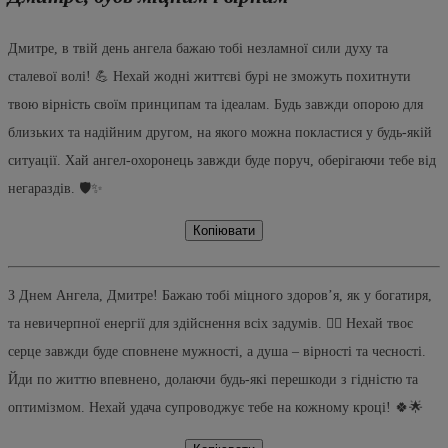
Дмитре, в твій день ангела бажаю тобі незламної сили духу та
сталевої волі! 💪 Нехай жодні життєві бурі не зможуть похитнути
твою вірність своїм принципам та ідеалам. Будь завжди опорою для
близьких та надійним другом, на якого можна покластися у будь-якій
ситуації. Хай ангел-охоронець завжди буде поруч, оберігаючи тебе від
негараздів. 🛡️✨
Копіювати
З Днем Ангела, Дмитре! Бажаю тобі міцного здоров’я, як у богатиря,
та невичерпної енергії для здійснення всіх задумів. 🏋️‍♂️ Нехай твоє
серце завжди буде сповнене мужності, а душа – вірності та чесності.
Йди по життю впевнено, долаючи будь-які перешкоди з гідністю та
оптимізмом. Нехай удача супроводжує тебе на кожному кроці! 🍀🌟