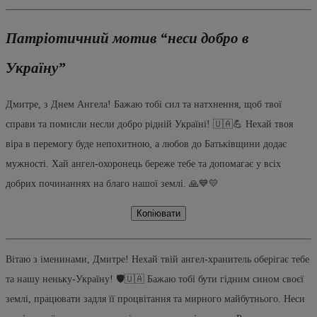
Патріотичний мотив “неси добро в
Україну”
Дмитре, з Днем Ангела! Бажаю тобі сил та натхнення, щоб твої
справи та помисли несли добро рідній Україні! 🇺🇦💪 Нехай твоя
віра в перемогу буде непохитною, а любов до Батьківщини додає
мужності. Хай ангел-охоронець береже тебе та допомагає у всіх
добрих починаннях на благо нашої землі. 🙏💙💛
Копіювати
Вітаю з іменинами, Дмитре! Нехай твій ангел-хранитель оберігає тебе
та нашу неньку-Україну! 🛡️🇺🇦 Бажаю тобі бути гідним сином своєї
землі, працювати задля її процвітання та мирного майбутнього. Неси