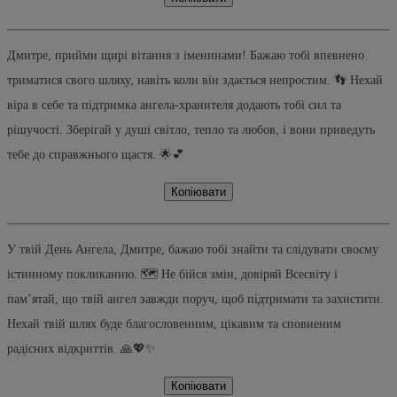
Дмитре, прийми щирі вітання з іменинами! Бажаю тобі впевнено
триматися свого шляху, навіть коли він здається непростим. 👣 Нехай
віра в себе та підтримка ангела-хранителя додають тобі сил та
рішучості. Зберігай у душі світло, тепло та любов, і вони приведуть
тебе до справжнього щастя. 🌟💕
Копіювати
У твій День Ангела, Дмитре, бажаю тобі знайти та слідувати своєму
істинному покликанню. 🗺️ Не бійся змін, довіряй Всесвіту і
пам’ятай, що твій ангел завжди поруч, щоб підтримати та захистити.
Нехай твій шлях буде благословенним, цікавим та сповненим
радісних відкриттів. 🙏💖✨
Копіювати