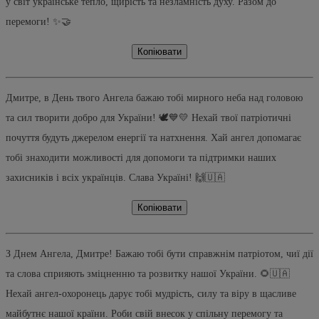
у світ українське тепло, щирість та незламність духу. Разом до
перемоги! ✨🤝
Копіювати
Дмитре, в День твого Ангела бажаю тобі мирного неба над головою
та сил творити добро для України! 🕊️💙💛 Нехай твої патріотичні
почуття будуть джерелом енергії та натхнення. Хай ангел допомагає
тобі знаходити можливості для допомоги та підтримки наших
захисників і всіх українців. Слава Україні! 🙌🇺🇦
Копіювати
З Днем Ангела, Дмитре! Бажаю тобі бути справжнім патріотом, чиї дії
та слова сприяють зміцненню та розвитку нашої України. 🌻🇺🇦
Нехай ангел-охоронець дарує тобі мудрість, силу та віру в щасливе
майбутнє нашої країни. Роби свій внесок у спільну перемогу та