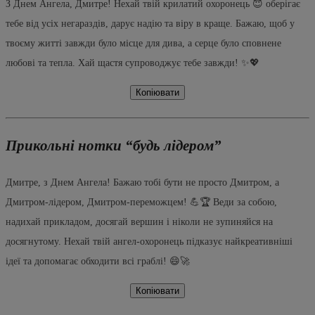
З Днем Ангела, Дмитре! Нехай твій крилатий охоронець 😇 оберігає
тебе від усіх негараздів, дарує надію та віру в краще. Бажаю, щоб у
твоєму житті завжди було місце для дива, а серце було сповнене
любові та тепла. Хай щастя супроводжує тебе завжди! ✨💖
Копіювати
Прикольні нотки “будь лідером”
Дмитре, з Днем Ангела! Бажаю тобі бути не просто Дмитром, а
Дмитром-лідером, Дмитром-переможцем! 💪🏆 Веди за собою,
надихай прикладом, досягай вершин і ніколи не зупиняйся на
досягнутому. Нехай твій ангел-охоронець підказує найкреативніші
ідеї та допомагає обходити всі граблі! 😄🚀
Копіювати