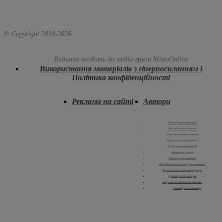
© Copyright 2018-
2026
Видання входить до медіа-групи
MistoOnline
Використання матеріалів з гіперпосиланням і
Політика конфіденційності
Реклама на сайті
Автори
Ніжне привітання чоловіка
Що побажати хлопцеві?
З днем народження похресниці
Що написати подрузі на др?
Що бажають військовим?
Мамі своїми словами
З днем народження дівчині
Що побажати на день народження сина?
Що побажати старшому брату?
З Днем Народження Онука
Як привітати зятя своїми словами?
З днем народження сестрі