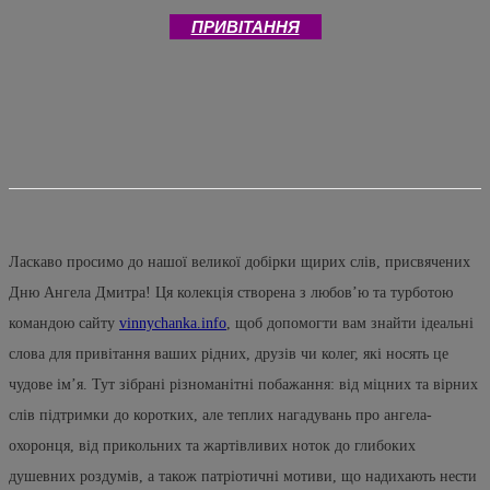
ПРИВІТАННЯ
Ласкаво просимо до нашої великої добірки щирих слів, присвячених
Дню Ангела Дмитра! Ця колекція створена з любов’ю та турботою
командою сайту
vinnychanka.info
, щоб допомогти вам знайти ідеальні
слова для привітання ваших рідних, друзів чи колег, які носять це
чудове ім’я. Тут зібрані різноманітні побажання: від міцних та вірних
слів підтримки до коротких, але теплих нагадувань про ангела-
охоронця, від прикольних та жартівливих ноток до глибоких
душевних роздумів, а також патріотичні мотиви, що надихають нести