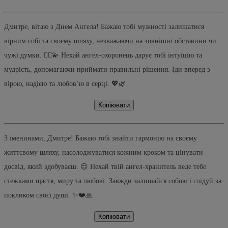
Дмитре, вітаю з Днем Ангела! Бажаю тобі мужності залишатися
вірним собі та своєму шляху, незважаючи на зовнішні обставини чи
чужі думки. 🚶‍♂️💫 Нехай ангел-охоронець дарує тобі інтуїцію та
мудрість, допомагаючи приймати правильні рішення. Іди вперед з
вірою, надією та любов’ю в серці. 💖🌿
Копіювати
З іменинами, Дмитре! Бажаю тобі знайти гармонію на своєму
життєвому шляху, насолоджуватися кожним кроком та цінувати
досвід, який здобуваєш. 😌 Нехай твій ангел-хранитель веде тебе
стежками щастя, миру та любові. Завжди залишайся собою і слідуй за
покликом своєї душі. ✨❤️🙏
Копіювати