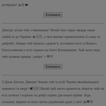
розбудову! 🙏💪❤️
Копіювати
Дмитре, вітаю тебе з іменинами! Нехай твоє серце завжди палає
любов’ю до України 🔥🇺🇦, а твої вчинки примножують її славу та
добробут. Бажаю тобі міцного здоров’я, незламної волі та Божого
благословення у всіх справах на благо Батьківщини. Хай ангел веде
тебе шляхом правди і добра! ✨💙💛
Копіювати
З Днем Ангела, Дмитре! Бажаю тобі та всій Україні якнайшвидшої
перемоги та миру! 🕊️🇺🇦 Нехай твій ангел-хранитель оберігає тебе на
всіх шляхах і надихає на добрі справи для нашої країни. Будь
сильним, вірним та неси світло української душі у світ! 🙏💖🌻