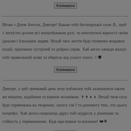
Копіювати
Вітаю з Днем Ангела, Дмитре! Бажаю тобі богатирської сили 💪, щоб
з легкістю долати всі випробування долі, та непохитної вірності своїм
ідеалам і близьким людям. Нехай твоє життя буде сповнене яскравих
подій, приємних зустрічей та добрих справ. Хай ангел завжди вказує
тобі правильний шлях та оберігає від усього злого. ✨🛡️
Копіювати
Дмитре, у цей святковий день хочу побажати тобі залишатися таким
же міцним, надійним та вірним чоловіком. 👨‍👩‍👧‍👦 Нехай твоя сила
буде спрямована на творення, захист сім’ї та допомогу тим, хто цього
потребує. Хай ангел-охоронець дарує тобі мудрість у рішеннях та
стійкість у переконаннях. Будь щасливим та коханим! ❤️🌟