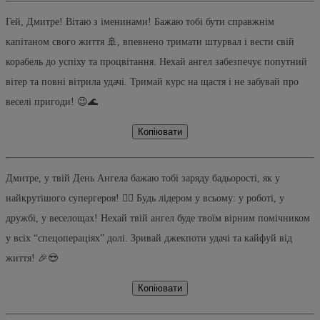
Гей, Дмитре! Вітаю з іменинами! Бажаю тобі бути справжнім
капітаном свого життя 🚢, впевнено тримати штурвал і вести свій
корабель до успіху та процвітання. Нехай ангел забезпечує попутний
вітер та повні вітрила удачі. Тримай курс на щастя і не забувай про
веселі пригоди! 😉🌊
Копіювати
Дмитре, у твій День Ангела бажаю тобі заряду бадьорості, як у
найкрутішого супергероя! 🦸‍♂️ Будь лідером у всьому: у роботі, у
дружбі, у веселощах! Нехай твій ангел буде твоїм вірним помічником
у всіх “спецопераціях” долі. Зривай джекпоти удачі та кайфуй від
життя! 🎉😎
Копіювати