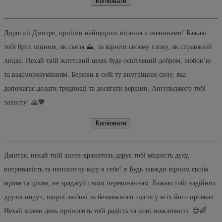
Копіювати
Дорогий Дмитре, прийми найщиріші вітання з іменинами! Бажаю
тобі бути міцним, як скеля ⛰️, та вірним своєму слову, як справжній
лицар. Нехай твій життєвий шлях буде освітлений добром, любов’ю
та взаєморозумінням. Бережи в собі ту внутрішню силу, яка
допомагає долати труднощі та досягати вершин. Ангельського тобі
захисту! 🙏💖
Копіювати
Дмитре, нехай твій ангел-хранитель дарує тобі міцність духу,
витривалість та непохитну віру в себе! ✊ Будь завжди вірним своїм
мріям та цілям, не зраджуй своїм переконанням. Бажаю тобі надійних
друзів поруч, щирої любові та безмежного щастя у всіх його проявах.
Нехай кожен день приносить тобі радість та нові можливості. 😊🌈