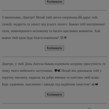
Копіювати
З іменинами, Дмитре! Нехай твій ангел-охоронець 👼 дарує тобі
спокій, мудрість та захист від усього лихого. Бажаю тобі внутрішньої
сили, невичерпного оптимізму та багато щасливих моментів. Хай
кожен твій крок буде благословенним! 😊🌟
Копіювати
Дмитре, у твій День Ангела бажаю відчувати незриму присутність та
опіку твого небесного заступника. 🛡️🕊️ Нехай він допомагає тобі у
скрутну хвилину, надихає на добрі вчинки та освітлює твій шлях.
Будь здоровим, щасливим і завжди під надійним захистом! 🙏❤️
Копіювати