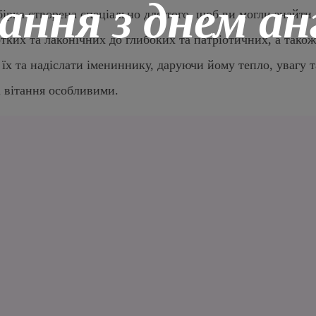
ння з днем ан
ірка створена спеціально для того, щоб ви могли знайти 
отких та лаконічних до глибоких та патріотичних, а також
х та надіслати імениннику, даруючи йому тепло, увагу та
і вітання особливими.