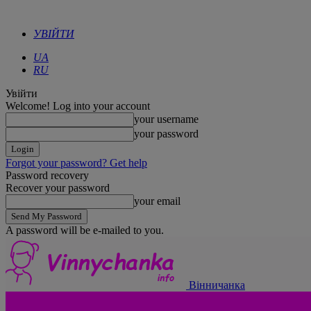
УВІЙТИ
UA
RU
Увійти
Welcome! Log into your account
your username
your password
Forgot your password? Get help
Password recovery
Recover your password
your email
A password will be e-mailed to you.
Вінничанка