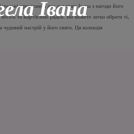
гела Івана
ідеальні привітання для дорогого Івана з нагоди його
 веселі та жартівливі рядки. Ви можете легко обрати ті,
 чудовий настрій у його свято. Ця колекція