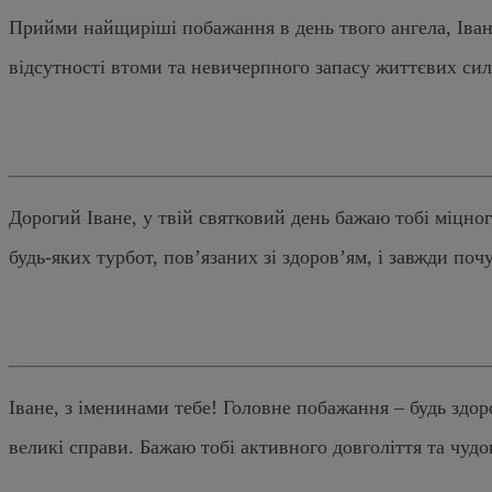
Прийми найщиріші побажання в день твого ангела, Іванку
відсутності втоми та невичерпного запасу життєвих сил 
Дорогий Іване, у твій святковий день бажаю тобі міцного,
будь-яких турбот, пов’язаних зі здоров’ям, і завжди поч
Іване, з іменинами тебе! Головне побажання – будь здор
великі справи. Бажаю тобі активного довголіття та чуд