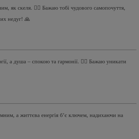
, як скеля. 🏋️‍♂️ Бажаю тобі чудового самопочуття,
ких недуг! 🙏
ії, а душа – спокою та гармонії. 🧘‍♂️ Бажаю уникати
амним, а життєва енергія б’є ключем, надихаючи на