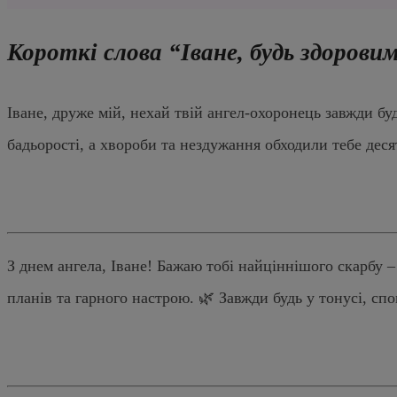
Короткі слова “Іване, будь здорови
Іване, друже мій, нехай твій ангел-охоронець завжди б
бадьорості, а хвороби та нездужання обходили тебе деся
З днем ангела, Іване! Бажаю тобі найціннішого скарбу –
планів та гарного настрою. 🌿 Завжди будь у тонусі, сп