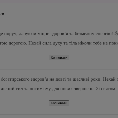
м”
уде поруч, даруючи міцне здоров’я та безмежну енергію! 
тою дорогою. Нехай сила духу та тіла ніколи тебе не пок
Копіювати
 богатирського здоров’я на довгі та щасливі роки. Нехай 
овнений сил та оптимізму для нових звершень! Зі святом!
Копіювати