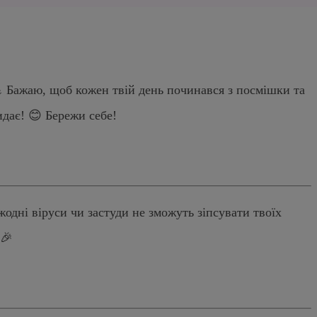
💪 Бажаю, щоб кожен твій день починався з посмішки та
идає! 😊 Бережи себе!
жодні віруси чи застуди не зможуть зіпсувати твоїх
 🎉