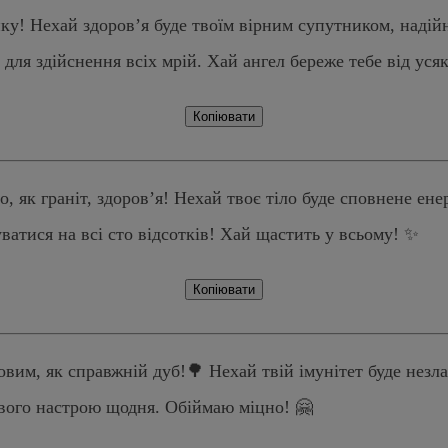
! Нехай здоров’я буде твоїм вірним супутником, надійним
для здійснення всіх мрій. Хай ангел береже тебе від уся
Копіювати
 як граніт, здоров’я! Нехай твоє тіло буде сповнене енерг
уватися на всі сто відсотків! Хай щастить у всьому! ✨
Копіювати
овим, як справжній дуб!🌳 Нехай твій імунітет буде незл
ового настрою щодня. Обіймаю міцно! 🤗