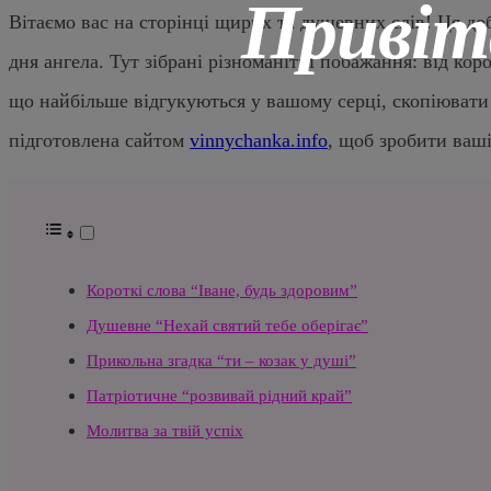
Привіта
Вітаємо вас на сторінці щирих та душевних слів! Ця доб
дня ангела. Тут зібрані різноманітні побажання: від кор
що найбільше відгукуються у вашому серці, скопіювати ї
підготовлена сайтом
vinnychanka.info
, щоб зробити ваш
Короткі слова “Іване, будь здоровим”
Душевне “Нехай святий тебе оберігає”
Прикольна згадка “ти – козак у душі”
Патріотичне “розвивай рідний край”
Молитва за твій успіх