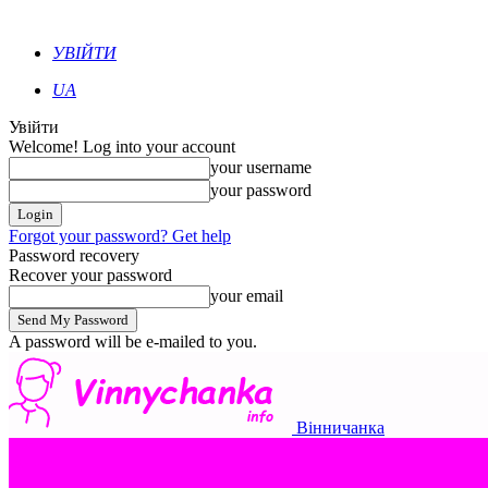
УВІЙТИ
UA
Увійти
Welcome! Log into your account
your username
your password
Forgot your password? Get help
Password recovery
Recover your password
your email
A password will be e-mailed to you.
Вінничанка