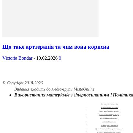
Що таке арттерапія та чим вона корисна
Victoria Bondar
-
10.02.2026
0
© Copyright 2018-
2026
Видання входить до медіа-групи
MistoOnline
Використання матеріалів з гіперпосиланням і Політика
Ніжне привітання чоловіка
Що побажати хлопцеві?
З днем народження похресниці
Що написати подрузі на др?
Що бажають військовим?
Мамі своїми словами
З днем народження дівчині
Що побажати на день народження сина?
Що побажати старшому брату?