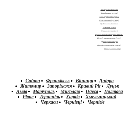
Ніжне привітання чоловіка
Що побажати хлопцеві?
З днем народження похресниці
Що написати подрузі на др?
Що бажають військовим?
Мамі своїми словами
З днем народження дівчині
Що побажати на день народження сина?
Що побажати старшому брату?
З Днем Народження Онука
Як привітати зятя своїми словами?
З днем народження сестрі
Сайти
Франківськ
Вінниця
Дніпро
Житомир
Запоріжжя
Кривий Ріг
Луцьк
Львів
Маріуполь
Миколаїв
Одеса
Полтава
Рівне
Тернопіль
Харків
Хмельницький
Черкаси
Чернівці
Чернігів
.
.
.