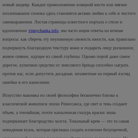
новый шедевр. Каждое прикосновение изящной кисти или мягкое
похлопывание спонжа здесь становятся актами любви к себе и чистого
самовыражения. Листая страницы известного портала о стиле и
вдохновении
vinnychanka.info
, мы часто ищем ответы на вечные
вопросы: как сберечь эту неуловимую свежесть юности, как правильно
подчеркнуть благородную текстуру кожи и подарить лицу роскошное,
живое сияние, идущее из самой глубины. Однако порой даже самое
дорогое, культовое средство от люксового бренда способно сыграть
против нас, если допустить досадные, незаметные на первый взгляд
ошибки в его нанисении.
Искусство макияжа по своей философии бесконечно близко к
классической живописи эпохи Ренессанса, где свет и тень создают
объем, а тончайшая, почти напыленная глазурь краски лишь
подчеркивает благородство холста. Тональный крем — это та самая
невидимая вуаль, которая призвана создать иллюзию безупречной,