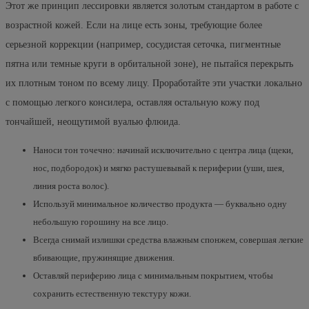
Этот же принцип лессировки является золотым стандартом в работе с
возрастной кожей. Если на лице есть зоны, требующие более
серьезной коррекции (например, сосудистая сеточка, пигментные
пятна или темные круги в орбитальной зоне), не пытайся перекрыть
их плотным тоном по всему лицу. Проработайте эти участки локально
с помощью легкого консилера, оставляя остальную кожу под
тончайшей, неощутимой вуалью флюида.
Наноси тон точечно: начинай исключительно с центра лица (щеки,
нос, подбородок) и мягко растушевывай к периферии (уши, шея,
линия роста волос).
Используй минимальное количество продукта — буквально одну
небольшую горошину на все лицо.
Всегда снимай излишки средства влажным спонжем, совершая легкие
вбивающие, пружинящие движения.
Оставляй периферию лица с минимальным покрытием, чтобы
сохранить естественную текстуру кожи.