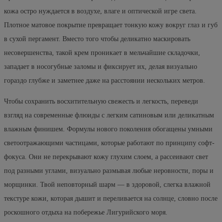
кожа остро нуждается в воздухе, влаге и оптической игре света.
Плотное матовое покрытие превращает тонкую кожу вокруг глаз и губ
в сухой пергамент. Вместо того чтобы деликатно маскировать
несовершенства, такой крем проникает в мельчайшие складочки,
западает в носогубные заломы и фиксирует их, делая визуально
гораздо глубже и заметнее даже на расстоянии нескольких метров.
Чтобы сохранить восхитительную свежесть и легкость, переведи
взгляд на современные флюиды с легким сатиновым или деликатным
влажным финишем. Формулы нового поколения обогащены умными
светоотражающими частицами, которые работают по принципу софт-
фокуса. Они не перекрывают кожу глухим слоем, а рассеивают свет
под разными углами, визуально размывая любые неровности, поры и
морщинки. Твой неповторный шарм — в здоровой, слегка влажной
текстуре кожи, которая дышит и переливается на солнце, словно после
роскошного отдыха на побережье Лигурийского моря.