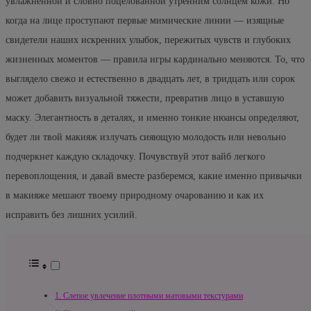
увлажненной и словно поцелованной утренним солнцем кожи. Но
когда на лице проступают первые мимические линии — изящные
свидетели наших искренних улыбок, пережитых чувств и глубоких
жизненных моментов — правила игры кардинально меняются. То, что
выглядело свежо и естественно в двадцать лет, в тридцать или сорок
может добавить визуальной тяжести, превратив лицо в уставшую
маску. Элегантность в деталях, и именно тонкие нюансы определяют,
будет ли твой макияж излучать сияющую молодость или невольно
подчеркнет каждую складочку. Почувствуй этот вайб легкого
перевоплощения, и давай вместе разберемся, какие именно привычки
в макияже мешают твоему природному очарованию и как их
исправить без лишних усилий.
1. Слепое увлечение плотными матовыми текстурами