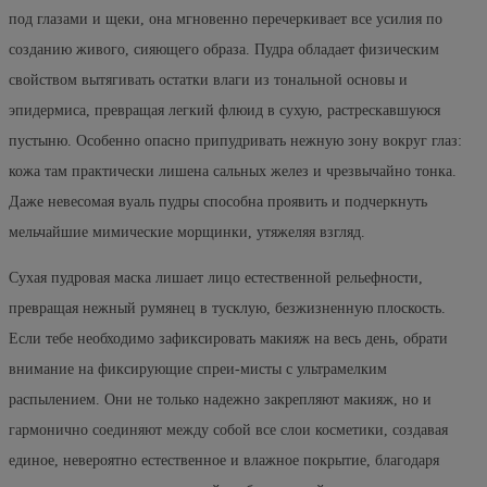
под глазами и щеки, она мгновенно перечеркивает все усилия по
созданию живого, сияющего образа. Пудра обладает физическим
свойством вытягивать остатки влаги из тональной основы и
эпидермиса, превращая легкий флюид в сухую, растрескавшуюся
пустыню. Особенно опасно припудривать нежную зону вокруг глаз:
кожа там практически лишена сальных желез и чрезвычайно тонка.
Даже невесомая вуаль пудры способна проявить и подчеркнуть
мельчайшие мимические морщинки, утяжеляя взгляд.
Сухая пудровая маска лишает лицо естественной рельефности,
превращая нежный румянец в тусклую, безжизненную плоскость.
Если тебе необходимо зафиксировать макияж на весь день, обрати
внимание на фиксирующие спреи-мисты с ультрамелким
распылением. Они не только надежно закрепляют макияж, но и
гармонично соединяют между собой все слои косметики, создавая
единое, невероятно естественное и влажное покрытие, благодаря