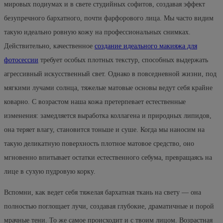
мировых подиумах и в свете студийных софитов, создавая эффект
безупречного бархатного, почти фарфорового лица. Мы часто видим
такую идеально ровную кожу на профессиональных снимках.
Действительно, качественное
создание идеального макияжа для
фотосессии
требует особых плотных текстур, способных выдержать
агрессивный искусственный свет. Однако в повседневной жизни, под
мягкими лучами солнца, тяжелые матовые основы ведут себя крайне
коварно. С возрастом наша кожа претерпевает естественные
изменения: замедляется выработка коллагена и природных липидов,
она теряет влагу, становится тоньше и суше. Когда мы наносим на
такую деликатную поверхность плотное матовое средство, оно
мгновенно впитывает остатки естественного себума, превращаясь на
лице в сухую пудровую корку.
Вспомни, как ведет себя тяжелая бархатная ткань на свету — она
полностью поглощает лучи, создавая глубокие, драматичные и порой
мрачные тени. То же самое происходит и с твоим лицом. Возрастная