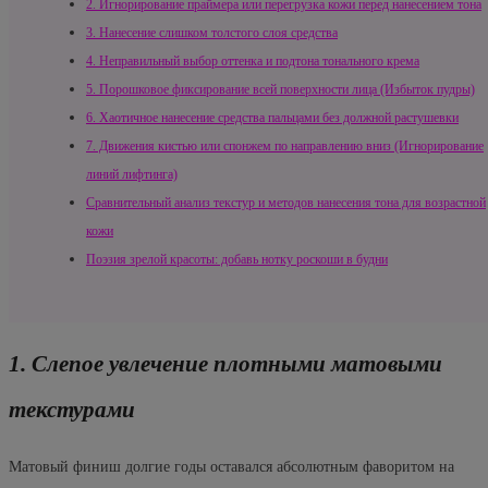
2. Игнорирование праймера или перегрузка кожи перед нанесением тона
3. Нанесение слишком толстого слоя средства
4. Неправильный выбор оттенка и подтона тонального крема
5. Порошковое фиксирование всей поверхности лица (Избыток пудры)
6. Хаотичное нанесение средства пальцами без должной растушевки
7. Движения кистью или спонжем по направлению вниз (Игнорирование
линий лифтинга)
Сравнительный анализ текстур и методов нанесения тона для возрастной
кожи
Поэзия зрелой красоты: добавь нотку роскоши в будни
1. Слепое увлечение плотными матовыми
текстурами
Матовый финиш долгие годы оставался абсолютным фаворитом на