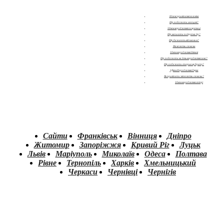
Ніжне привітання чоловіка
Що побажати хлопцеві?
З днем народження похресниці
Що написати подрузі на др?
Що бажають військовим?
Мамі своїми словами
З днем народження дівчині
Що побажати на день народження сина?
Що побажати старшому брату?
З Днем Народження Онука
Як привітати зятя своїми словами?
З днем народження сестрі
Сайти
Франківськ
Вінниця
Дніпро
Житомир
Запоріжжя
Кривий Ріг
Луцьк
Львів
Маріуполь
Миколаїв
Одеса
Полтава
Рівне
Тернопіль
Харків
Хмельницький
Черкаси
Чернівці
Чернігів
.
.
.