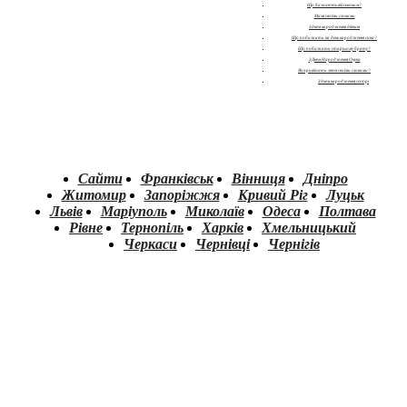
Що бажають військовим?
Мамі своїми словами
З днем народження дівчині
Що побажати на день народження сина?
Що побажати старшому брату?
З Днем Народження Онука
Як привітати зятя своїми словами?
З днем народження сестрі
Сайти
Франківськ
Вінниця
Дніпро
Житомир
Запоріжжя
Кривий Ріг
Луцьк
Львів
Маріуполь
Миколаїв
Одеса
Полтава
Рівне
Тернопіль
Харків
Хмельницький
Черкаси
Чернівці
Чернігів
.
.
.