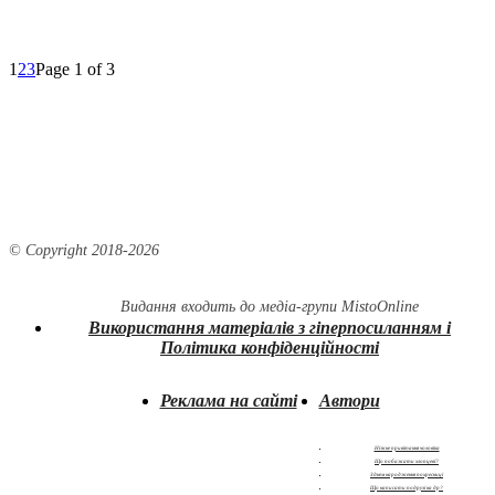
1
2
3
Page 1 of 3
© Copyright 2018-
2026
Видання входить до медіа-групи
MistoOnline
Використання матеріалів з гіперпосиланням і
Політика конфіденційності
Реклама на сайті
Автори
Ніжне привітання чоловіка
Що побажати хлопцеві?
З днем народження похресниці
Що написати подрузі на др?