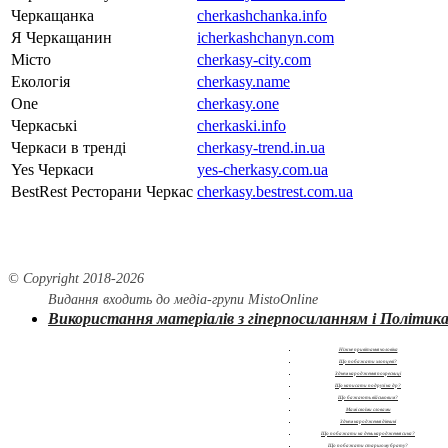
Черкащанка
cherkashchanka.info
Я Черкащанин
icherkashchanyn.com
Місто
cherkasy-city.com
Екологія
cherkasy.name
One
cherkasy.one
Черкаські
cherkaski.info
Черкаси в тренді
cherkasy-trend.in.ua
Yes Черкаси
yes-cherkasy.com.ua
BestRest Ресторани Черкас
cherkasy.bestrest.com.ua
© Copyright 2018-
2026
Видання входить до медіа-групи
MistoOnline
Використання матеріалів з гіперпосиланням і Політика
Ніжне привітання чоловіка
Що побажати хлопцеві?
З днем народження похресниці
Що написати подрузі на др?
Що бажають військовим?
Мамі своїми словами
З днем народження дівчині
Що побажати на день народження сина?
Що побажати старшому брату?