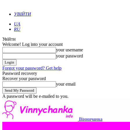
УВІЙТИ
UA
RU
Увійти
Welcome! Log into your account
your username
your password
Forgot your password? Get help
Password recovery
Recover your password
your email
A password will be e-mailed to you.
Вінничанка