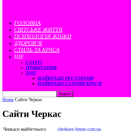
ГОЛОВНА
CВІТСЬКЕ ЖИТТЯ
ПСИХОЛОГІЯ ЖІНКИ
ЗДОРОВ’Я
СТИЛЬ ТА КРАСА
ЩЕ
СТАТТІ
ПРИВІТАННЯ
ТОП
НАЙКРАЩІ РЕСТОРАНИ
НАЙКРАЩІ САЛОНИ КРАСИ
Home
Сайти Черкас
Сайти Черкас
Черкаси майбутнього
cherkasy-future.com.ua