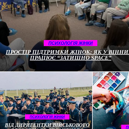
ПСИХОЛОГІЯ ЖІНКИ
ПРОСТІР ПІДТРИМКИ ЖІНОК: ЯК У ВІННИ
ПРАЦЮЄ “ЗАТИШНО SPACE”
ПСИХОЛОГІЯ ЖІНКИ
ВІД ДИРИГЕНТКИ ВІЙСЬКОВОГО
П