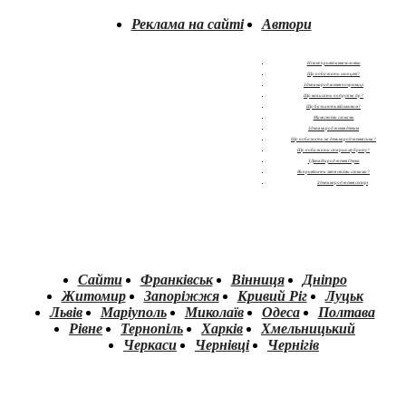
Реклама на сайті
Автори
Ніжне привітання чоловіка
Що побажати хлопцеві?
З днем народження похресниці
Що написати подрузі на др?
Що бажають військовим?
Мамі своїми словами
З днем народження дівчині
Що побажати на день народження сина?
Що побажати старшому брату?
З Днем Народження Онука
Як привітати зятя своїми словами?
З днем народження сестрі
Сайти
Франківськ
Вінниця
Дніпро
Житомир
Запоріжжя
Кривий Ріг
Луцьк
Львів
Маріуполь
Миколаїв
Одеса
Полтава
Рівне
Тернопіль
Харків
Хмельницький
Черкаси
Чернівці
Чернігів
.
.
.