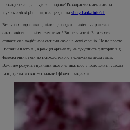
насолодитися цією чудовою порою? Розбираємось детально та
шукаємо дієві рішення, про це далі на
vinnychanka.info/uk
.
Весняна хандра, апатія, підвищена дратівливість чи раптова
сльозливість – знайомі симптоми? Ви не самотні. Багато хто
стикається з подібними станами саме на межі сезонів. Це не просто
“поганий настрій”, а реакція організму на сукупність факторів: від
фізіологічних змін до психологічного виснаження після зими.
Важливо розуміти причини цього явища, щоб вчасно вжити заходів
та підтримати своє ментальне і фізичне здоров’я.