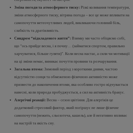
Зміна погоди та атмосферного тиску:
Різкі коливання температури,
зміни атмосферного тиску, вітряна погода – все це може впливати на
самопочуття метеочутливих людей, викликаючи головний біль,
слабкість та дратівливість.
Синдром “відкладеного життя”:
Взимку ми часто обіцяємо собі,
що “ось прийде весна, і я почну… (займатися спортом, правильно
харчуватися, більше гуляти)”. Коли весна настає, а сили чи мотивації
на ці зміни немає, виникає почуття провини та розчарування.
Загальна втома:
Зимовий період з короткими днями, частою
відсутністю сонця та обмеженою фізичною активністю може
призвести до накопичення втоми, яка особливо гостро відчувається
навесні, коли природа пробуджується, а сил на активність бракує.
Алергічні реакції:
Весна – сезон цвітіння. Для алергіків це
додатковий стресовий фактор, який погіршує не лише фізичне
самопочуття (нежить, сльозотеча, кашель), але й негативно впливає
на настрій та якість сну.