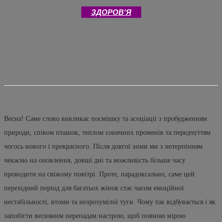
ЗДОРОВ'Я
Весна! Саме слово викликає посмішку та асоціації з пробудженням
природи, співом пташок, теплом сонячних променів та передчуттям
чогось нового і прекрасного. Після довгої зими ми з нетерпінням
чекаємо на оновлення, довші дні та можливість більше часу
проводити на свіжому повітрі. Проте, парадоксально, саме цей
перехідний період для багатьох жінок стає часом емоційної
нестабільності, втоми та незрозумілої туги. Чому так відбувається і як
запобігти весняним перепадам настрою, щоб повною мірою