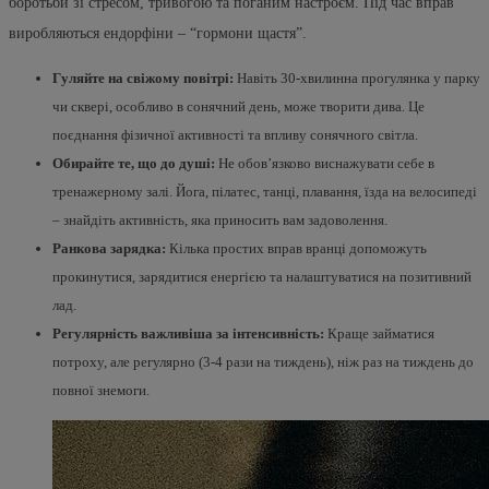
боротьби зі стресом, тривогою та поганим настроєм. Під час вправ
виробляються ендорфіни – “гормони щастя”.
Гуляйте на свіжому повітрі:
Навіть 30-хвилинна прогулянка у парку
чи сквері, особливо в сонячний день, може творити дива. Це
поєднання фізичної активності та впливу сонячного світла.
Обирайте те, що до душі:
Не обов’язково виснажувати себе в
тренажерному залі. Йога, пілатес, танці, плавання, їзда на велосипеді
– знайдіть активність, яка приносить вам задоволення.
Ранкова зарядка:
Кілька простих вправ вранці допоможуть
прокинутися, зарядитися енергією та налаштуватися на позитивний
лад.
Регулярність важливіша за інтенсивність:
Краще займатися
потроху, але регулярно (3-4 рази на тиждень), ніж раз на тиждень до
повної знемоги.