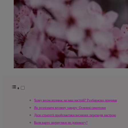
Чому весна впливає на наш настрій? Розбираємо причини
Як розпізнати весняну хандру: Основні симптоми
Дієві стратегії профілактики весняних перепадів настрою
Коли варто звернутися по допомогу?