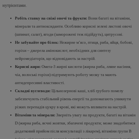
нутрієнтами.
Робіть ставку на свіжі овочі та фрукти:
Вони багаті на вітаміни,
мінерали та антиоксиданти. Особливо корисні зелені листові овочі
(шпинат, салат), ягоди (заморожені теж підійдуть), цитрусові.
Не забувайте про білок:
Нежирне м’ясо, птиця, риба, яйця, бобові,
горіхи – джерела амінокислот, необхідних для синтезу
нейромедіаторів, що відповідають за настрій.
Корисні жири:
Омега-3 жирні кислоти (жирна риба, лляне насіння,
чіа, волоські горіхи) підтримують роботу мозку та мають
антидепресивні властивості.
Складні вуглеводи:
Цільнозернові каші, хліб грубого помелу
забезпечують стабільний рівень енергії та допомагають уникнути
різких перепадів цукру в крові, які можуть впливати на настрій.
Вітаміни та мінерали:
Зверніть увагу на продукти, багаті на вітамін
D (жирна риба, яєчні жовтки, збагачені продукти; може знадобитися
додатковий прийом після консультації з лікарем), вітаміни групи В