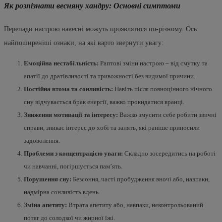
Як розпізнати весняну хандру: Основні симптоми
Перепади настрою навесні можуть проявлятися по-різному. Ось
найпоширеніші ознаки, на які варто звернути увагу:
Емоційна нестабільність:
Раптові зміни настрою – від смутку та
апатії до дратівливості та тривожності без видимої причини.
Постійна втома та сонливість:
Навіть після повноцінного нічного
сну відчувається брак енергії, важко прокидатися вранці.
Зниження мотивації та інтересу:
Важко змусити себе робити звичні
справи, зникає інтерес до хобі та занять, які раніше приносили
задоволення.
Проблеми з концентрацією уваги:
Складно зосередитись на роботі
чи навчанні, погіршується пам’ять.
Порушення сну:
Безсоння, часті пробудження вночі або, навпаки,
надмірна сонливість вдень.
Зміна апетиту:
Втрата апетиту або, навпаки, неконтрольований
потяг до солодкої чи жирної їжі.