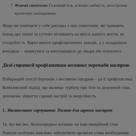
Фізичні симптоми:
Головний біль, м’язова слабкість, загострення
хронічних захворювань.
Якщо ви помічаєте у себе декілька з цих симптомів, які тривають
понад два тижні та суттєво впливають на якість вашого життя, не
ігноруйте їх. Варто вжити профілактичних заходів, а у складніших
випадках – звернутися за консультацією до лікаря або психолога.
Дієві стратегії профілактики весняних перепадів настрою
Найкращий спосіб боротьби з весняною хандрою – це її профілактика.
Комплексний підхід, що включає турботу про тіло та душевний стан,
допоможе зберегти гарний настрій та енергійність.
1. Збалансоване харчування: Паливо для гарного настрою
Те, що ми їмо, безпосередньо впливає на наш емоційний стан.
Навесні особливо важливо забезпечити організм усіма необхідними