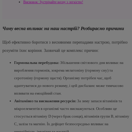
Висновок: Зустрічайте весну з легкістю!
Чому весна впливає на наш настрій? Розбираємо причини
Щоб ефективно боротися з весняними перепадами настрою, потрібно
розуміти їхнє коріння. Зазвичай це комплекс причин:
Гормональна перебудова:
Збільшення світлового дня впливає на
вироблення гормонів, зокрема мелатоніну (гормону сну) та
серотоніну (гормону щастя). Організму потрібен час, щоб
адаптуватися до нового режиму, і цей дисбаланс може тимчасово
впливати на емоційний стан.
Авітаміноз та виснаження ресурсів:
За зиму запаси вітамінів та
мікроелементів в організмі часто виснажуються. Особливо це
стосується вітаміну D (через брак сонця), вітамінів групи B, вітаміну
С, заліза та магнію. Їх дефіцит безпосередньо впливає на
енергійність, імунітет та настрій.