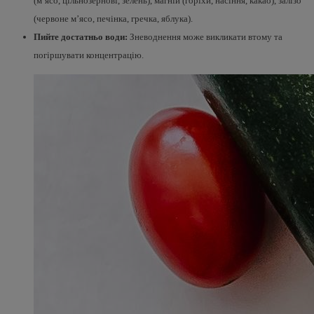
(м’ясо, цільнозернові, зелень), магній (горіхи, насіння, какао), залізо
(червоне м’ясо, печінка, гречка, яблука).
Пийте достатньо води:
Зневоднення може викликати втому та
погіршувати концентрацію.