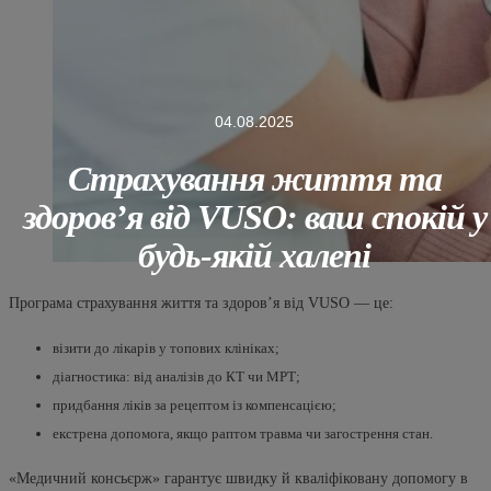
04.08.2025
Страхування життя та
здоровʼя від VUSO: ваш спокій у
будь-якій халепі
Програма страхування життя та здоров’я від VUSO — це:
візити до лікарів у топових клініках;
діагностика: від аналізів до КТ чи МРТ;
придбання ліків за рецептом із компенсацією;
екстрена допомога, якщо раптом травма чи загострення стан.
«Медичний консьєрж» гарантує швидку й кваліфіковану допомогу в