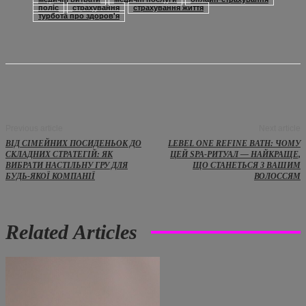
поліс
страхування
страхування життя
турбота про здоров'я
Previous article
Next article
ВІД СІМЕЙНИХ ПОСИДЕНЬОК ДО
LEBEL ONE REFINE BATH: ЧОМУ
СКЛАДНИХ СТРАТЕГІЙ: ЯК
ЦЕЙ SPA-РИТУАЛ — НАЙКРАЩЕ,
ВИБРАТИ НАСТІЛЬНУ ГРУ ДЛЯ
ЩО СТАНЕТЬСЯ З ВАШИМ
БУДЬ-ЯКОЇ КОМПАНІЇ
ВОЛОССЯМ
Related Articles