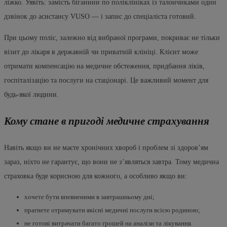
ліжко. Уявіть: замість біганини по поліклініках із талончиками один
дзвінок до асистансу VUSO — і запис до спеціаліста готовий.
При цьому поліс, залежно від вибраної програми, покриває не тільки
візит до лікаря в державній чи приватній клініці. Клієнт може
отримати компенсацію на медичне обстеження, придбання ліків,
госпіталізацію та послуги на стаціонарі. Це важливий момент для
будь-якої людини.
Кому стане в пригоді медичне страхування
Навіть якщо ви не маєте хронічних хвороб і проблем зі здоровʼям
зараз, ніхто не гарантує, що вони не зʼявляться завтра. Тому медична
страховка буде корисною для кожного, а особливо якщо ви:
хочете бути впевненими в завтрашньому дні;
прагнете отримувати якісні медичні послуги всією родиною;
не готові витрачати багато грошей на аналізи та лікування.