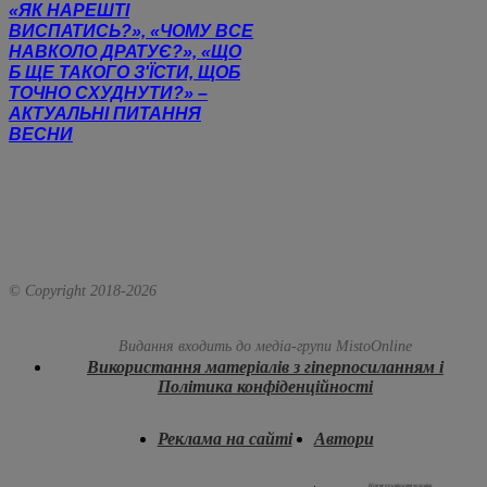
«ЯК НАРЕШТІ
ВИСПАТИСЬ?», «ЧОМУ ВСЕ
НАВКОЛО ДРАТУЄ?», «ЩО
Б ЩЕ ТАКОГО З'ЇСТИ, ЩОБ
ТОЧНО СХУДНУТИ?» –
АКТУАЛЬНІ ПИТАННЯ
ВЕСНИ
© Copyright 2018-
2026
Видання входить до медіа-групи
MistoOnline
Використання матеріалів з гіперпосиланням і
Політика конфіденційності
Реклама на сайті
Автори
Ніжне привітання чоловіка