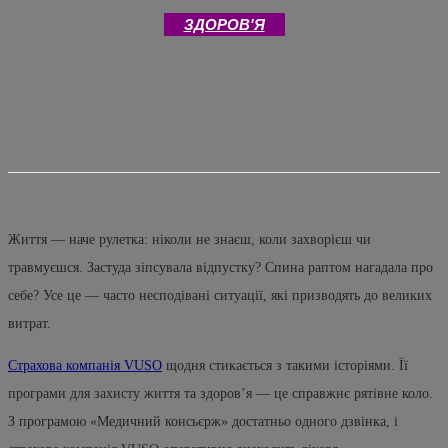
ЗДОРОВ'Я
Життя — наче рулетка: ніколи не знаєш, коли захворієш чи
травмуєшся. Застуда зіпсувала відпустку? Спина раптом нагадала про
себе? Усе це — часто несподівані ситуації, які призводять до великих
витрат.
Страхова компанія VUSO
щодня стикається з такими історіями. Її
програми для захисту життя та здоров’я — це справжнє рятівне коло.
З програмою «Медичний консьєрж» достатньо одного дзвінка, і