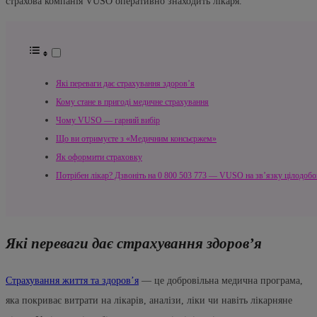
страхова компанія VUSO оперативно знаходить лікаря.
Які переваги дає страхування здоров’я
Кому стане в пригоді медичне страхування
Чому VUSO — гарний вибір
Що ви отримуєте з «Медичним консьєржем»
Як оформити страховку
Потрібен лікар? Дзвоніть на 0 800 503 773 — VUSO на зв’язку цілодобо
Які переваги дає страхування здоров’я
Страхування життя та здоров’я
— це добровільна медична програма,
яка покриває витрати на лікарів, аналізи, ліки чи навіть лікарняне