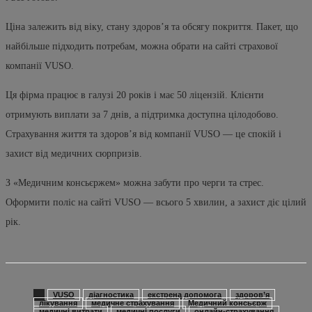
Ціна залежить від віку, стану здоров’я та обсягу покриття. Пакет, що
найбільше підходить потребам, можна обрати на сайті страхової
компанії VUSO.
Ця фірма працює в галузі 20 років і має 50 ліцензій. Клієнти
отримують виплати за 7 днів, а підтримка доступна цілодобово.
Страхування життя та здоров’я від компанії VUSO — це спокій і
захист від медичних сюрпризів.
З «Медичним консьєржем» можна забути про черги та стрес.
Оформити поліс на сайті VUSO — всього 5 хвилин, а захист діє цілий
рік.
VUSO
діагностика
екстрена допомога
здоров’я
лікування
медичне страхування
Медичний консьєрж
медичні витрати
медичні послуги
онлайн-страхування