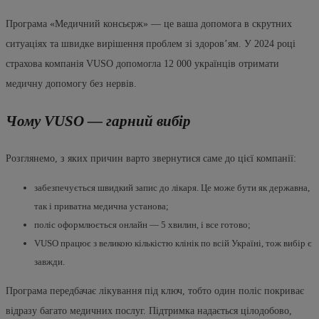
Програма «Медичний консьєрж» — це ваша допомога в скрутних
ситуаціях та швидке вирішення проблем зі здоровʼям. У 2024 році
страхова компанія VUSO допомогла 12 000 українців отримати
медичну допомогу без нервів.
Чому VUSO — гарний вибір
Розглянемо, з яких причин варто звернутися саме до цієї компанії:
забезпечується швидкий запис до лікаря. Це може бути як державна,
так і приватна медична установа;
поліс оформлюється онлайн — 5 хвилин, і все готово;
VUSO працює з великою кількістю клінік по всій Україні, тож вибір є
завжди.
Програма передбачає лікування під ключ, тобто один поліс покриває
відразу багато медичних послуг. Підтримка надається цілодобово,