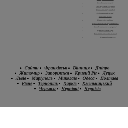
Що побажати хлопцеві?
З днем народження похресниці
Що написати подрузі на др?
Що бажають військовим?
Мамі своїми словами
З днем народження дівчині
Що побажати на день народження сина?
Що побажати старшому брату?
З Днем Народження Онука
Як привітати зятя своїми словами?
З днем народження сестрі
Сайти
Франківськ
Вінниця
Дніпро
Житомир
Запоріжжя
Кривий Ріг
Луцьк
Львів
Маріуполь
Миколаїв
Одеса
Полтава
Рівне
Тернопіль
Харків
Хмельницький
Черкаси
Чернівці
Чернігів
.
.
.